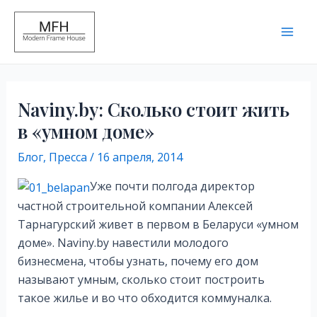
Перейти
Post
Main
к
navigation
Men
содержимому
Naviny.by: Сколько стоит жить
в «умном доме»
Блог
,
Пресса
/
16 апреля, 2014
Уже почти полгода директор
частной строительной компании Алексей
Тарнагурский живет в первом в Беларуси «умном
доме». Naviny.by навестили молодого
бизнесмена, чтобы узнать, почему его дом
называют умным, сколько стоит построить
такое жилье и во что обходится коммуналка.