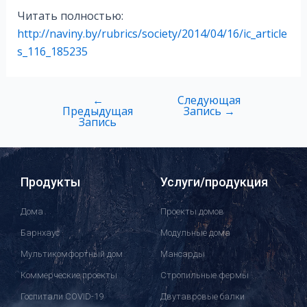
Читать полностью:
http://naviny.by/rubrics/society/2014/04/16/ic_article
s_116_185235
←
Следующая
Предыдущая
Запись
→
Запись
Продукты
Услуги/продукция
Дома
Проекты домов
Барнхаус
Модульные дома
Мультикомфортный дом
Мансарды
Коммерческие проекты
Стропильные фермы
Госпитали COVID-19
Двутавровые балки