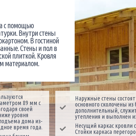
а с помощью
турки. Внутри стены
картоном. В гостиной
анные. Стены и пол в
ской плиткой. Кровля
ым материалом.
ользуются
Наружные стены состоят 
аметром 89 мм с
основного сколочены из 
агодаря своей
дополнительный, служи
ниже уровня
утепления и выполнен и
подъема дома из-
Несущий каркас кровли с
дное время года.
Стойки каркаса перегоро