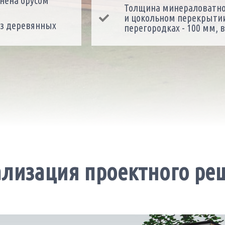
нена брусом
Толщина минераловатног
и цокольном перекрытии
из деревянных
перегородках - 100 мм, 
ализация проектного ре