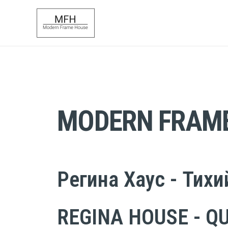
Перейти
к
содержимому
MODERN FRAM
Регина Хаус - Тих
REGINA HOUSE - Q