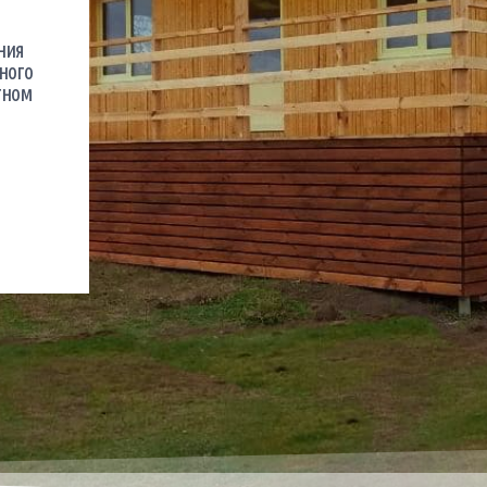
ния
ного
тном